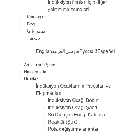
İndüksiyon fırınları için diğer
yalıtım malzemeleri
Kataloglar
Blog
تماس با ما
Türkçe
English
العربية
فارسی
Русский
Español
Araz Trans Şirketi
Hakkımızda
Ürünler
İndüksiyon Ocaklarının Parçaları ve
Ekipmanları
Indüksiyon Ocağı Bobini
İndüksiyon Ocağı Şantı
Su Dolaşım Enerji Kablosu
Reaktör (Şok)
Pota değiştirme anahtarı