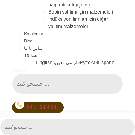
bağlantı kelepçeleri
Bobin yalıtımı için malzemeleri
İndüksiyon fırınları için diğer
yalıtım malzemeleri
Kataloglar
Blog
تماس با ما
Türkçe
English
العربية
فارسی
Русский
Español
Search
041-51401
Search