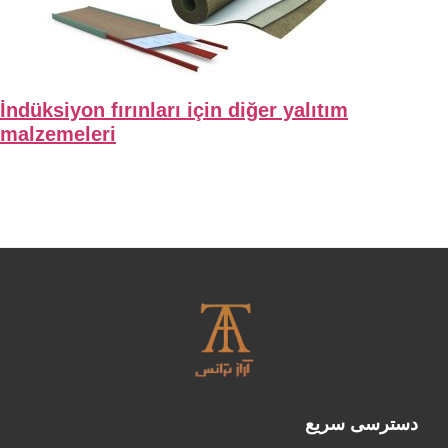
İndüksiyon fırınları için diğer yalıtım
malzemeleri
دسترسی سریع