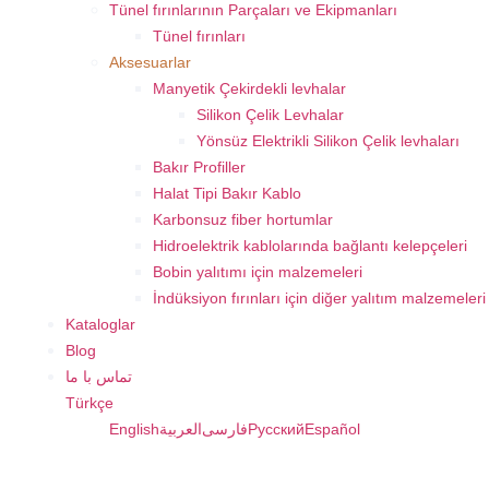
Tünel fırınlarının Parçaları ve Ekipmanları
Tünel fırınları
Aksesuarlar
Manyetik Çekirdekli levhalar
Silikon Çelik Levhalar
Yönsüz Elektrikli Silikon Çelik levhaları
Bakır Profiller
Halat Tipi Bakır Kablo
Karbonsuz fiber hortumlar
Hidroelektrik kablolarında bağlantı kelepçeleri
Bobin yalıtımı için malzemeleri
İndüksiyon fırınları için diğer yalıtım malzemeleri
Kataloglar
Blog
تماس با ما
Türkçe
English
العربية
فارسی
Русский
Español