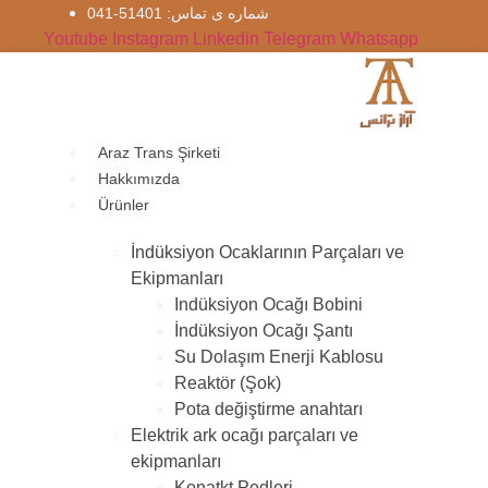
İçeriğe
شماره‌ ی تماس: 51401-041
atla
Youtube
Instagram
Linkedin
Telegram
Whatsapp
Araz Trans Şirketi
Hakkımızda
Ürünler
İndüksiyon Ocaklarının Parçaları ve
Ekipmanları
Indüksiyon Ocağı Bobini
İndüksiyon Ocağı Şantı
Su Dolaşım Enerji Kablosu
Reaktör (Şok)
Pota değiştirme anahtarı
Elektrik ark ocağı parçaları ve
ekipmanları
Konatkt Pedleri