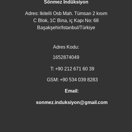
Sönmez İndüksiyon
Adres: lkitelli Osb Mah. Tümsan 2 kısım
C Blok, 1C Bina, iç Kapı No: 68
Başakşehir/Istanbul/Türkiye
Adres Kodu:
1652874049
T: +90 212 671 60 39
GSM: +90 534 039 8283
Email:
sonmez.induksiyon@gmail.com