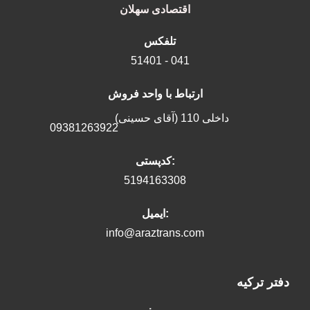
اقتصادی سهلان
تلفکس
51401 - 041
ارتباط با واحد فروش
داخلی 110 (آقای حسینی)
09381263922
کدپستی:
5194163308
ایمیل:
info@araztrans.com
دفتر ترکیه