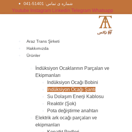
İçeriğe
شماره‌ ی تماس: 51401-041
atla
Youtube
Instagram
Linkedin
Telegram
Whatsapp
Araz Trans Şirketi
Hakkımızda
Ürünler
İndüksiyon Ocaklarının Parçaları ve
Ekipmanları
Indüksiyon Ocağı Bobini
İndüksiyon Ocağı Şantı
Su Dolaşım Enerji Kablosu
Reaktör (Şok)
Pota değiştirme anahtarı
Elektrik ark ocağı parçaları ve
ekipmanları
Konatkt Pedleri