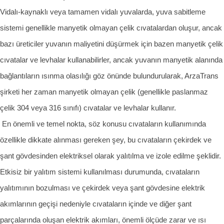
Vidalı-kaynaklı veya tamamen vidalı yuvalarda, yuva sabitleme
sistemi genellikle manyetik olmayan çelik cıvatalardan oluşur, ancak
bazı üreticiler yuvanın maliyetini düşürmek için bazen manyetik çelik
cıvatalar ve levhalar kullanabilirler, ancak yuvanın manyetik alanında
bağlantıların ısınma olasılığı göz önünde bulundurularak, ArzaTrans
şirketi her zaman manyetik olmayan çelik (genellikle paslanmaz
çelik 304 veya 316 sınıfı) cıvatalar ve levhalar kullanır.
En önemli ve temel nokta, söz konusu cıvataların kullanımında
özellikle dikkate alınması gereken şey, bu cıvataların çekirdek ve
şant gövdesinden elektriksel olarak yalıtılma ve izole edilme şeklidir.
Etkisiz bir yalıtım sistemi kullanılması durumunda, cıvataların
yalıtımının bozulması ve çekirdek veya şant gövdesine elektrik
akımlarının geçişi nedeniyle cıvataların içinde ve diğer şant
parçalarında oluşan elektrik akımları, önemli ölçüde zarar ve ısı