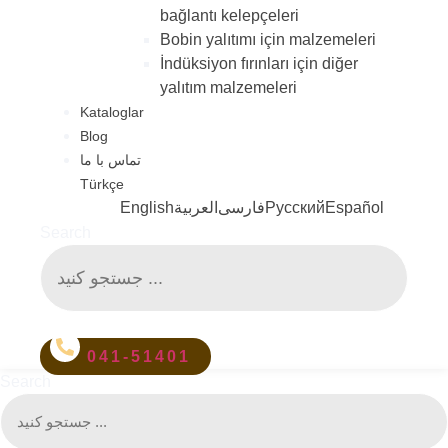
bağlantı kelepçeleri
Bobin yalıtımı için malzemeleri
İndüksiyon fırınları için diğer
yalıtım malzemeleri
Kataloglar
Blog
تماس با ما
Türkçe
English
العربية
فارسی
Русский
Español
Search
041-51401
Search