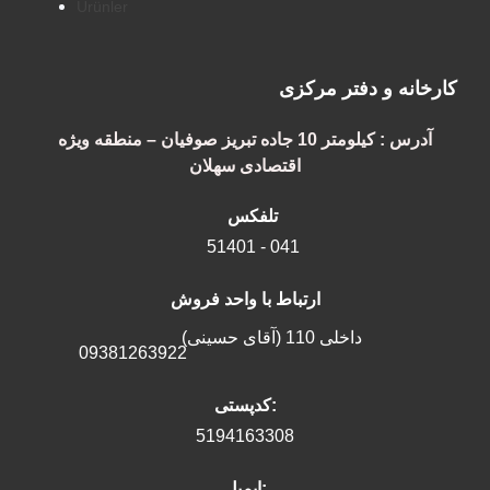
Ürünler
کارخانه و دفتر مرکزی
آدرس : کیلومتر 10 جاده تبریز صوفیان – منطقه ویژه
اقتصادی سهلان
تلفکس
51401 - 041
ارتباط با واحد فروش
داخلی 110 (آقای حسینی)
09381263922
کدپستی:
5194163308
ایمیل: