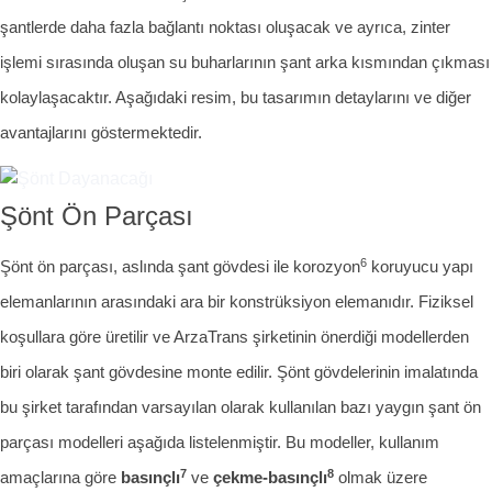
şantlerde daha fazla bağlantı noktası oluşacak ve ayrıca, zinter
işlemi sırasında oluşan su buharlarının şant arka kısmından çıkması
kolaylaşacaktır. Aşağıdaki resim, bu tasarımın detaylarını ve diğer
avantajlarını göstermektedir.
Şönt Ön Parçası
6
Şönt ön parçası, aslında şant gövdesi ile korozyon
koruyucu yapı
elemanlarının arasındaki ara bir konstrüksiyon elemanıdır. Fiziksel
koşullara göre üretilir ve ArzaTrans şirketinin önerdiği modellerden
biri olarak şant gövdesine monte edilir. Şönt gövdelerinin imalatında
bu şirket tarafından varsayılan olarak kullanılan bazı yaygın şant ön
parçası modelleri aşağıda listelenmiştir. Bu modeller, kullanım
7
8
amaçlarına göre
basınçlı
ve
çekme-basınçlı
olmak üzere