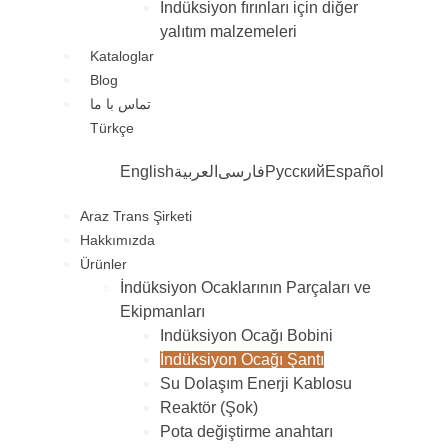
İndüksiyon fırınları için diğer
yalıtım malzemeleri
Kataloglar
Blog
تماس با ما
Türkçe
English
العربية
فارسی
Русский
Español
Araz Trans Şirketi
Hakkımızda
Ürünler
İndüksiyon Ocaklarının Parçaları ve
Ekipmanları
Indüksiyon Ocağı Bobini
İndüksiyon Ocağı Şantı
Su Dolaşım Enerji Kablosu
Reaktör (Şok)
Pota değiştirme anahtarı