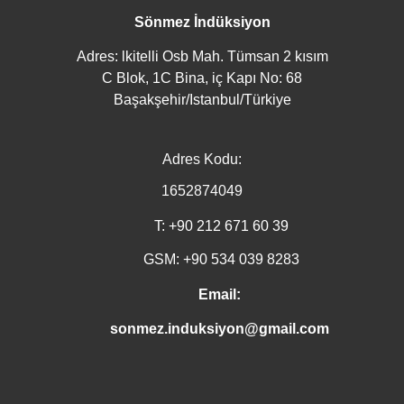
Sönmez İndüksiyon
Adres: lkitelli Osb Mah. Tümsan 2 kısım
C Blok, 1C Bina, iç Kapı No: 68
Başakşehir/Istanbul/Türkiye
Adres Kodu:
1652874049
T: +90 212 671 60 39
GSM: +90 534 039 8283
Email:
sonmez.induksiyon@gmail.com