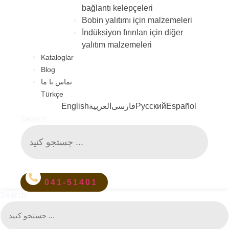
bağlantı kelepçeleri
Bobin yalıtımı için malzemeleri
İndüksiyon fırınları için diğer
yalıtım malzemeleri
Kataloglar
Blog
تماس با ما
Türkçe
English
العربية
فارسی
Русский
Español
Search
041-51401
Search