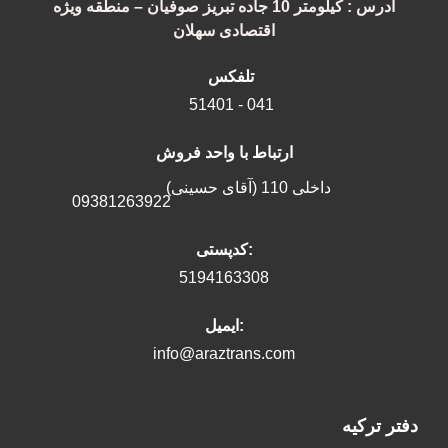
آدرس : کیلومتر 10 جاده تبریز صوفیان – منطقه ویژه
اقتصادی سهلان
تلفکس
51401 - 041
ارتباط با واحد فروش
داخلی 110 (آقای حسینی)
09381263922
کدپستی:
5194163308
ایمیل:
info@araztrans.com
دفتر ترکیه