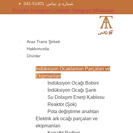
İçeriğe
شماره‌ ی تماس: 51401-041
atla
Youtube
Instagram
Linkedin
Telegram
Whatsapp
Araz Trans Şirketi
Hakkımızda
Ürünler
İndüksiyon Ocaklarının Parçaları ve
Ekipmanları
Indüksiyon Ocağı Bobini
İndüksiyon Ocağı Şantı
Su Dolaşım Enerji Kablosu
Reaktör (Şok)
Pota değiştirme anahtarı
Elektrik ark ocağı parçaları ve
ekipmanları
Konatkt Pedleri