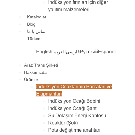
İndüksiyon fırınları için diğer
yalıtım malzemeleri
Kataloglar
Blog
تماس با ما
Türkçe
English
العربية
فارسی
Русский
Español
Araz Trans Şirketi
Hakkımızda
Ürünler
İndüksiyon Ocaklarının Parçaları ve
Ekipmanları
Indüksiyon Ocağı Bobini
İndüksiyon Ocağı Şantı
Su Dolaşım Enerji Kablosu
Reaktör (Şok)
Pota değiştirme anahtarı