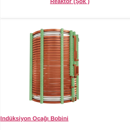
Reaktör (Şok )
Indüksiyon Ocağı Bobini