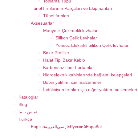
Toplama Tüpü
Tünel fırınlarının Parçaları ve Ekipmanları
Tünel fırınları
Aksesuarlar
Manyetik Çekirdekli levhalar
Silikon Çelik Levhalar
Yönsüz Elektrikli Silikon Çelik levhaları
Bakır Profiller
Halat Tipi Bakır Kablo
Karbonsuz fiber hortumlar
Hidroelektrik kablolarında bağlantı kelepçeleri
Bobin yalıtımı için malzemeleri
İndüksiyon fırınları için diğer yalıtım malzemeleri
Kataloglar
Blog
تماس با ما
Türkçe
English
العربية
فارسی
Русский
Español